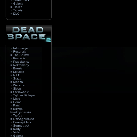
» Soundtrack
» Galeria
» Trailer
» Tapety
» DLC
» Informacje
» Recenzja
» The Sprawl
» Postacie
» Przeciwnicy
» Nekromorfy
» Bronie
» Lokacje
» R.I.G
» Staza
» Kineza
» Warsztat
» Sklep
» Sterowanie
» Tryb multiplayer
» Misje
» Demo
» Patch
» Edycja
kolekcjonerska
» Trofea
» OsiÂągniĂŞcia
» Concept Arts
» Soundtrack
» Kody
» Video
» Galeria