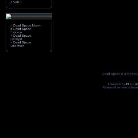
» Video
» Dead Space Martyr
» Dead Space
Salvage
» Dead Space
Catalyst
» Dead Space
Liberation
Dead Space is a register
Powered by
PHP-Fus
Released as free softwa