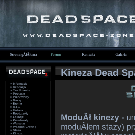
Strona gÂłĂłwna
Forum
Kontakt
Galeria
Kineza Dead Sp
» Informacje
» Recenzja
» Tau Volantis
» Postacie
» Przeciwnicy
» Bossy
» Bronie
» R.I.G
» Historia
» RozdziaÂły
ModuÂł kinezy -
um
» Lokacje
» Przedmioty
» Warsztat
moduÂłem stazy) pr
» Weapon Crafting
» Staza
» Kineza