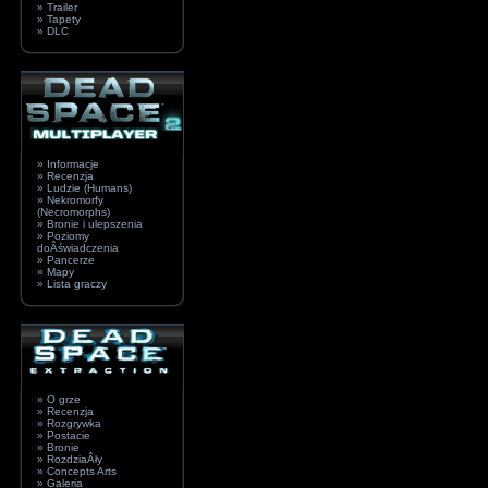
» Trailer
» Tapety
» DLC
» Informacje
» Recenzja
» Ludzie (Humans)
» Nekromorfy
(Necromorphs)
» Bronie i ulepszenia
» Poziomy
doÂświadczenia
» Pancerze
» Mapy
» Lista graczy
» O grze
» Recenzja
» Rozgrywka
» Postacie
» Bronie
» RozdziaÂły
» Concepts Arts
» Galeria