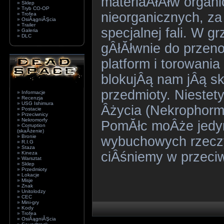
materiaÂłĂłw organi
» Sklep
» Tryb CO-OP
nieorganicznych, z
» Trofea
» OsiÂągniĂŞcia
» Trailer
specjalnej fali. W 
» Galeria
» DLC
gÂłĂłwnie do przen
platform i torowania
blokujÂą nam jÂą sk
przedmioty. Niestet
» Informacje
» Recenzja
» USG Ishimura
Âżycia (Nekrophormy
» Postacie
» Przeciwnicy
» Nekromorfy
PomĂłc moÂże jedy
» Corruption
(skaÂżenie)
» Bronie
wybuchowych rzeczy
» R.I.G
» Staza
ciÂśniemy w przeci
» Kineza
» Warsztat
» Sklep
» Przedmioty
» Lokacje
» Misje
» Znak
» Unitolodzy
» CEC
» Mini-gry
» Kody
» Trofea
» OsiÂągniĂŞcia