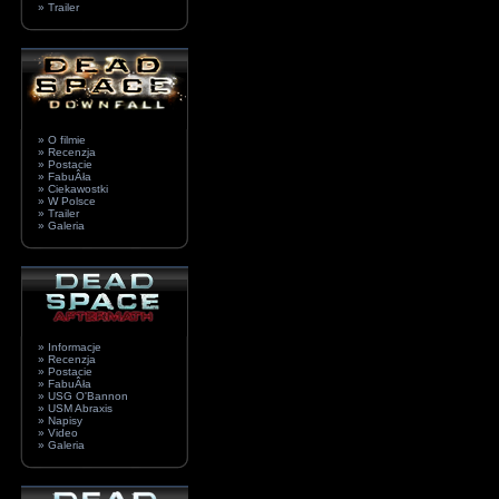
» Trailer
» O filmie
» Recenzja
» Postacie
» FabuÂła
» Ciekawostki
» W Polsce
» Trailer
» Galeria
» Informacje
» Recenzja
» Postacie
» FabuÂła
» USG O'Bannon
» USM Abraxis
» Napisy
» Video
» Galeria