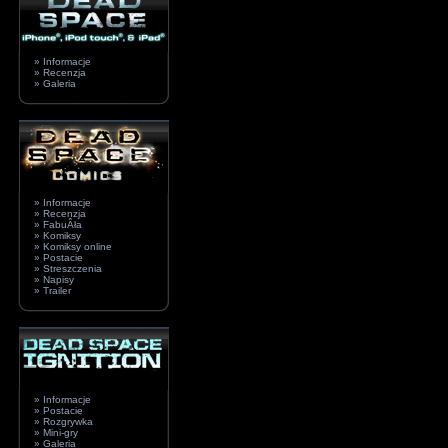
» Informacje
» Recenzja
» Galeria
» Informacje
» Recenzja
» FabuÂła
» Komiksy
» Komiksy online
» Postacie
» Streszczenia
» Napisy
» Trailer
» Informacje
» Postacie
» Rozgrywka
» Mini-gry
» Galeria