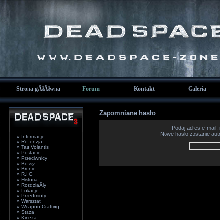
Strona gÂłĂłwna
Forum
Kontakt
Galeria
Zapomniane hasło
Podaj adres e-mail,
Nowe hasło zostanie aut
» Informacje
» Recenzja
» Tau Volantis
» Postacie
» Przeciwnicy
» Bossy
» Bronie
» R.I.G
» Historia
» RozdziaÂły
» Lokacje
» Przedmioty
» Warsztat
» Weapon Crafting
» Staza
» Kineza