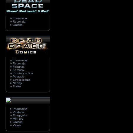
» Informacje
» Recenzja
» Galeria
» Informacje
» Recenzja
» FabuÂła
» Komiksy
» Komiksy online
» Postacie
» Streszczenia
» Napisy
» Trailer
» Informacje
» Postacie
» Rozgrywka
» Mini-gry
» Galeria
» Video