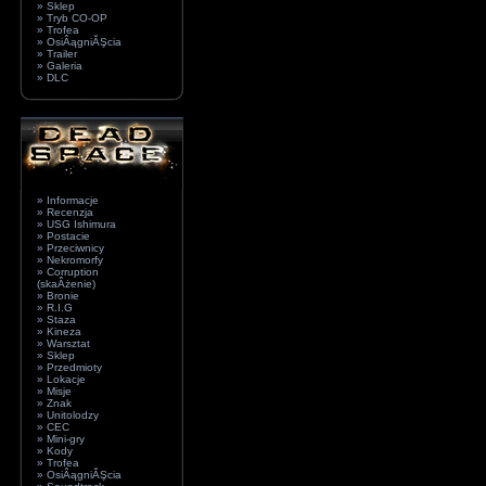
» Sklep
» Tryb CO-OP
» Trofea
» OsiÂągniĂŞcia
» Trailer
» Galeria
» DLC
» Informacje
» Recenzja
» USG Ishimura
» Postacie
» Przeciwnicy
» Nekromorfy
» Corruption
(skaÂżenie)
» Bronie
» R.I.G
» Staza
» Kineza
» Warsztat
» Sklep
» Przedmioty
» Lokacje
» Misje
» Znak
» Unitolodzy
» CEC
» Mini-gry
» Kody
» Trofea
» OsiÂągniĂŞcia