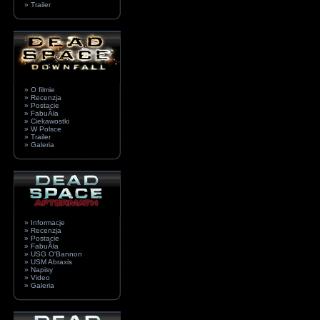
» Trailer
» O filmie
» Recenzja
» Postacie
» FabuÂła
» Ciekawostki
» W Polsce
» Trailer
» Galeria
» Informacje
» Recenzja
» Postacie
» FabuÂła
» USG O'Bannon
» USM Abraxis
» Napisy
» Video
» Galeria