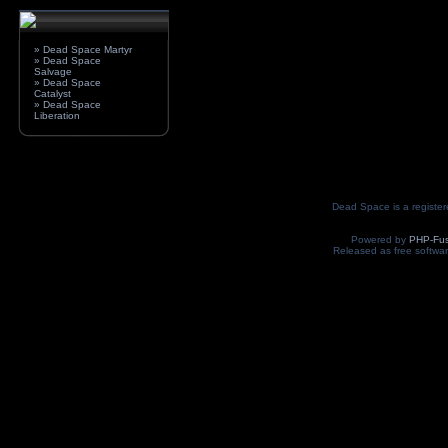
» Dead Space Martyr
» Dead Space
Salvage
» Dead Space
Catalyst
» Dead Space
Liberation
Dead Space is a register
Powered by
PHP-Fus
Released as free softwa