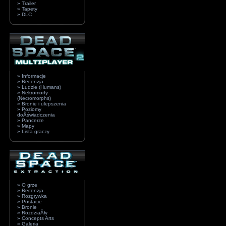
» Trailer
» Tapety
» DLC
» Informacje
» Recenzja
» Ludzie (Humans)
» Nekromorfy
(Necromorphs)
» Bronie i ulepszenia
» Poziomy
doÂświadczenia
» Pancerze
» Mapy
» Lista graczy
» O grze
» Recenzja
» Rozgrywka
» Postacie
» Bronie
» RozdziaÂły
» Concepts Arts
» Galeria