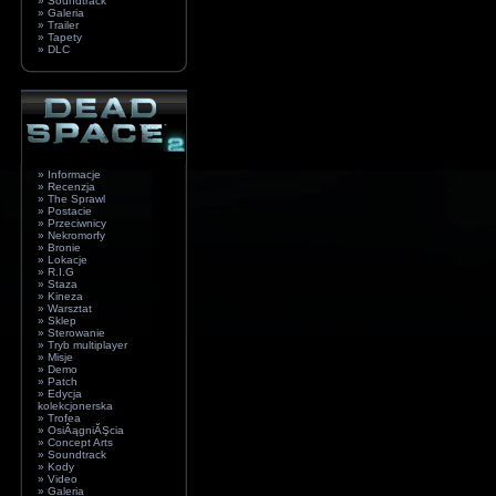
» Soundtrack
» Galeria
» Trailer
» Tapety
» DLC
» Informacje
» Recenzja
» The Sprawl
» Postacie
» Przeciwnicy
» Nekromorfy
» Bronie
» Lokacje
» R.I.G
» Staza
» Kineza
» Warsztat
» Sklep
» Sterowanie
» Tryb multiplayer
» Misje
» Demo
» Patch
» Edycja
kolekcjonerska
» Trofea
» OsiÂągniĂŞcia
» Concept Arts
» Soundtrack
» Kody
» Video
» Galeria