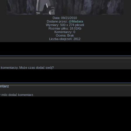
Data: 09/21/2010
Dodane przez:
@Madara
Wymiary: 500 x 274 pikseli
Rozmiar pliku: 18.01Kb
Komentarzy: 0
Ocena: Brak
Liczba obejrzeń: 2812
 komentarzy. Może czas dodać swój?
ntarz
by móc dodać komentarz.