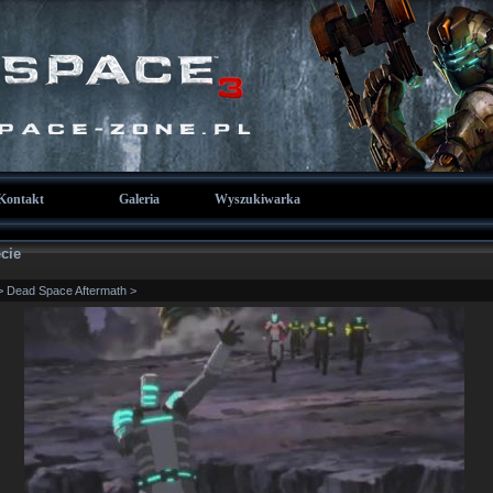
Kontakt
Galeria
Wyszukiwarka
cie
>
Dead Space Aftermath
>