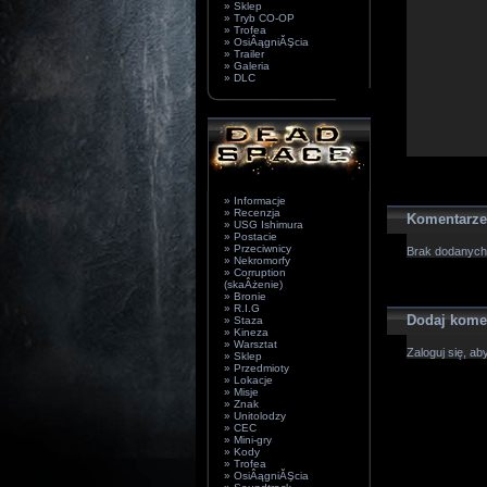
» Sklep
» Tryb CO-OP
» Trofea
» OsiÂągniĂŞcia
» Trailer
» Galeria
» DLC
» Informacje
» Recenzja
Komentarze
» USG Ishimura
» Postacie
» Przeciwnicy
Brak dodanych
» Nekromorfy
» Corruption
(skaÂżenie)
» Bronie
» R.I.G
Dodaj kome
» Staza
» Kineza
» Warsztat
Zaloguj się, a
» Sklep
» Przedmioty
» Lokacje
» Misje
» Znak
» Unitolodzy
» CEC
» Mini-gry
» Kody
» Trofea
» OsiÂągniĂŞcia