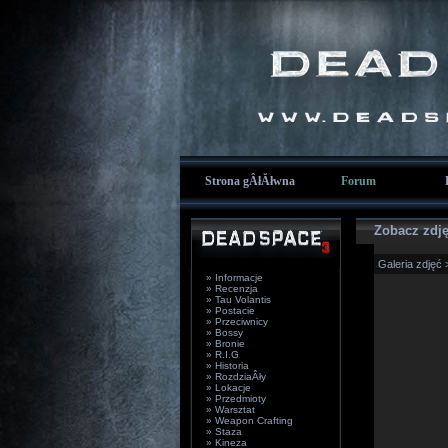
Strona gÂłĂłwna
Forum
Zobacz zdję
Galeria zdjęć
» Informacje
» Recenzja
» Tau Volantis
» Postacie
» Przeciwnicy
» Bossy
» Bronie
» R.I.G
» Historia
» RozdziaÂły
» Lokacje
» Przedmioty
» Warsztat
» Weapon Crafting
» Staza
» Kineza