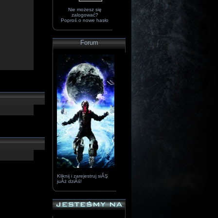
Nie możesz się
zalogować?
Poproś o
nowe hasło
Forum
Kliknij i zarejestruj siĂŞ
juÂż dziÂś!