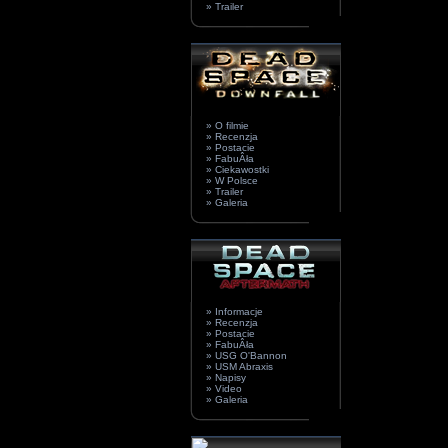
» Trailer
» O filmie
» Recenzja
» Postacie
» FabuÂła
» Ciekawostki
» W Polsce
» Trailer
» Galeria
» Informacje
» Recenzja
» Postacie
» FabuÂła
» USG O'Bannon
» USM Abraxis
» Napisy
» Video
» Galeria