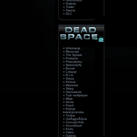
» Soundtrack
» Galeria
» Trailer
» Tapety
» DLC
» Informacje
» Recenzja
» The Sprawl
» Postacie
» Przeciwnicy
» Nekromorfy
» Bronie
» Lokacje
» R.I.G
» Staza
» Kineza
» Warsztat
» Sklep
» Sterowanie
» Tryb multiplayer
» Misje
» Demo
» Patch
» Edycja
kolekcjonerska
» Trofea
» OsiÂągniĂŞcia
» Concept Arts
» Soundtrack
» Kody
» Video
» Galeria