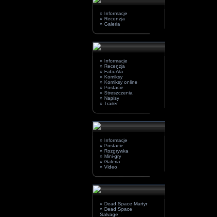
» Informacje
» Recenzja
» Galeria
» Informacje
» Recenzja
» FabuÂła
» Komiksy
» Komiksy online
» Postacie
» Streszczenia
» Napisy
» Trailer
» Informacje
» Postacie
» Rozgrywka
» Mini-gry
» Galeria
» Video
» Dead Space Martyr
» Dead Space
Salvage