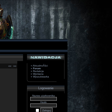
» AktualnoÂści
<<
>>
»
Forum
» Redakcja
» Wymiana
» Wyszukiwarka
Logowanie
Nazwa użytkownika
Hasło