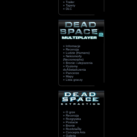
» Trailer
» Tapety
» DLC
» Informacje
» Recenzja
» Ludzie (Humans)
» Nekromorfy
(Necromorphs)
» Bronie i ulepszenia
» Poziomy
doÂświadczenia
» Pancerze
» Mapy
» Lista graczy
» O grze
» Recenzja
» Rozgrywka
» Postacie
» Bronie
» RozdziaÂły
» Concepts Arts
» Galeria