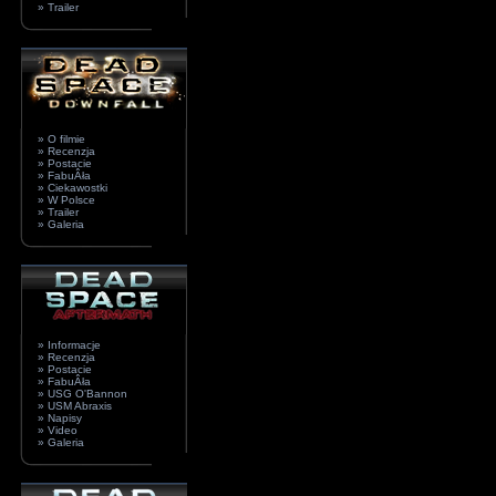
» Trailer
» O filmie
» Recenzja
» Postacie
» FabuÂła
» Ciekawostki
» W Polsce
» Trailer
» Galeria
» Informacje
» Recenzja
» Postacie
» FabuÂła
» USG O'Bannon
» USM Abraxis
» Napisy
» Video
» Galeria