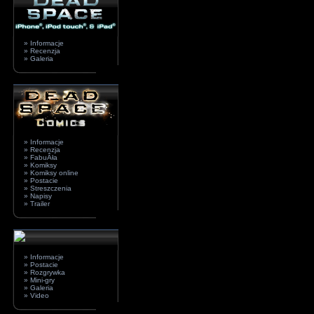
» Informacje
» Recenzja
» Galeria
» Informacje
» Recenzja
» FabuÂła
» Komiksy
» Komiksy online
» Postacie
» Streszczenia
» Napisy
» Trailer
» Informacje
» Postacie
» Rozgrywka
» Mini-gry
» Galeria
» Video