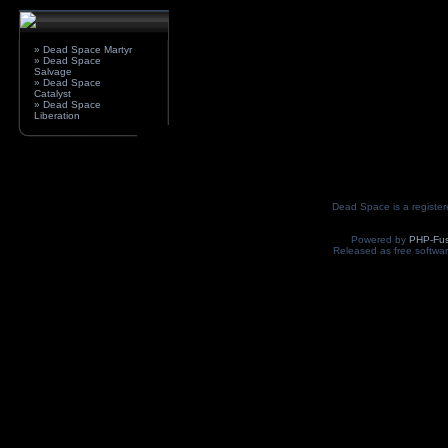
» Dead Space Martyr
» Dead Space
Salvage
» Dead Space
Catalyst
» Dead Space
Liberation
Dead Space is a register
Powered by
PHP-Fus
Released as free softwa