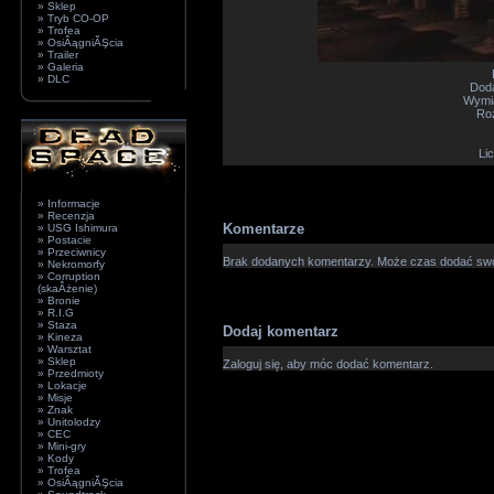
» Sklep
» Tryb CO-OP
» Trofea
» OsiÂągniĂŞcia
» Trailer
» Galeria
» DLC
Dod
Wymia
Roz
Li
» Informacje
» Recenzja
Komentarze
» USG Ishimura
» Postacie
» Przeciwnicy
Brak dodanych komentarzy. Może czas dodać sw
» Nekromorfy
» Corruption
(skaÂżenie)
» Bronie
» R.I.G
» Staza
Dodaj komentarz
» Kineza
» Warsztat
» Sklep
Zaloguj się, aby móc dodać komentarz.
» Przedmioty
» Lokacje
» Misje
» Znak
» Unitolodzy
» CEC
» Mini-gry
» Kody
» Trofea
» OsiÂągniĂŞcia