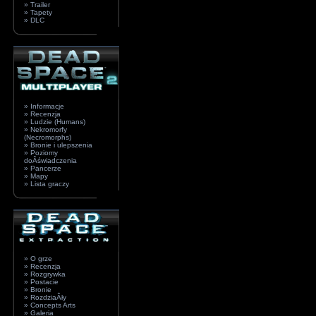
» Trailer
» Tapety
» DLC
» Informacje
» Recenzja
» Ludzie (Humans)
» Nekromorfy
(Necromorphs)
» Bronie i ulepszenia
» Poziomy
doÂświadczenia
» Pancerze
» Mapy
» Lista graczy
» O grze
» Recenzja
» Rozgrywka
» Postacie
» Bronie
» RozdziaÂły
» Concepts Arts
» Galeria