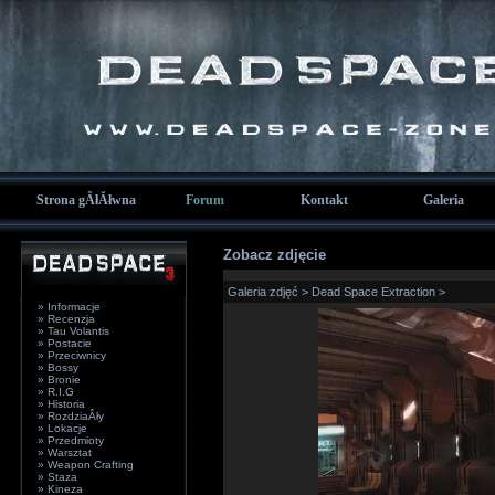
Strona gÂłĂłwna
Forum
Kontakt
Galeria
Zobacz zdjęcie
Galeria zdjęć
>
Dead Space Extraction
>
» Informacje
» Recenzja
» Tau Volantis
» Postacie
» Przeciwnicy
» Bossy
» Bronie
» R.I.G
» Historia
» RozdziaÂły
» Lokacje
» Przedmioty
» Warsztat
» Weapon Crafting
» Staza
» Kineza