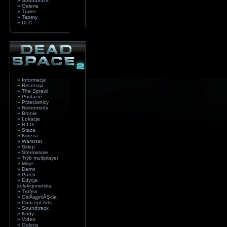
» Soundtrack
» Galeria
» Trailer
» Tapety
» DLC
» Informacje
» Recenzja
» The Sprawl
» Postacie
» Przeciwnicy
» Nekromorfy
» Bronie
» Lokacje
» R.I.G
» Staza
» Kineza
» Warsztat
» Sklep
» Sterowanie
» Tryb multiplayer
» Misje
» Demo
» Patch
» Edycja
kolekcjonerska
» Trofea
» OsiÂągniĂŞcia
» Concept Arts
» Soundtrack
» Kody
» Video
» Galeria