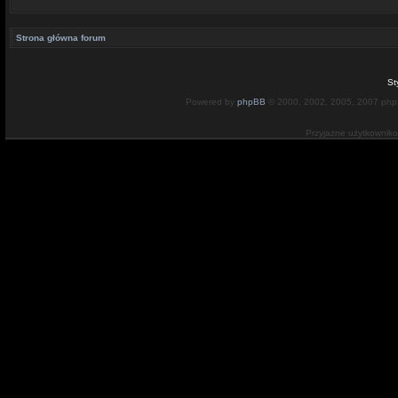
Strona główna forum
St
Powered by
phpBB
© 2000, 2002, 2005, 2007 ph
Przyjazne użytkownik