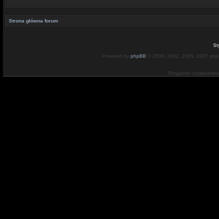
Strona główna forum
St
Powered by
phpBB
© 2000, 2002, 2005, 2007 ph
Przyjazne użytkownik