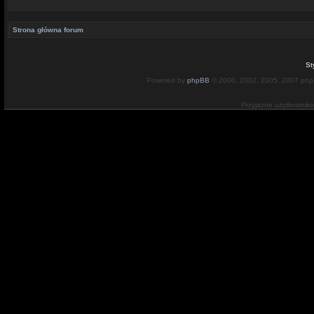
Strona główna forum
St
Powered by
phpBB
© 2000, 2002, 2005, 2007 ph
Przyjazne użytkownik