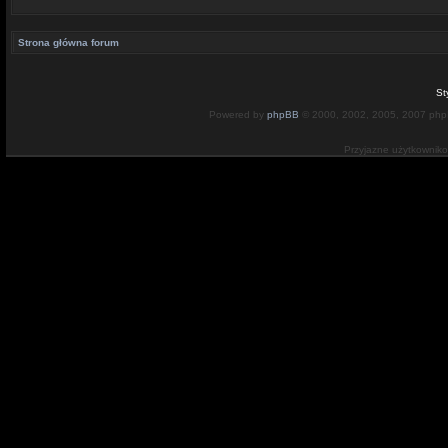
Strona główna forum
St
Powered by
phpBB
© 2000, 2002, 2005, 2007 ph
Przyjazne użytkownik