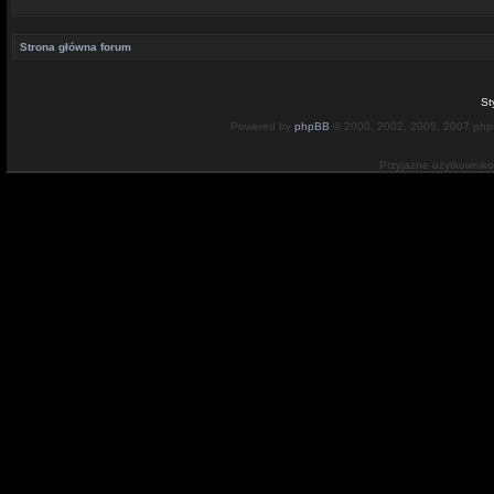
Strona główna forum
St
Powered by
phpBB
© 2000, 2002, 2005, 2007 ph
Przyjazne użytkownik