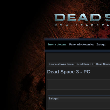
Strona główna
Panel użytkownika
Zaloguj
Strona główna forum
»
Dead Space 3
»
Dead Space
Dead Space 3 - PC
Zaloguj