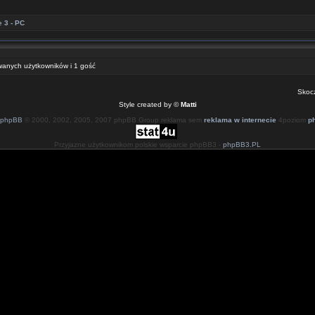
 3 - PC
owanych użytkowników i 1 gość
Skoc
Style created by ©
Matti
phpBB
© 2000, 2002, 2005, 2007 phpBB Group reklama sem
reklama w internecie
4poziom
p
Przyjazne użytkownikom polskie wsparcie phpBB3 -
phpBB3.PL