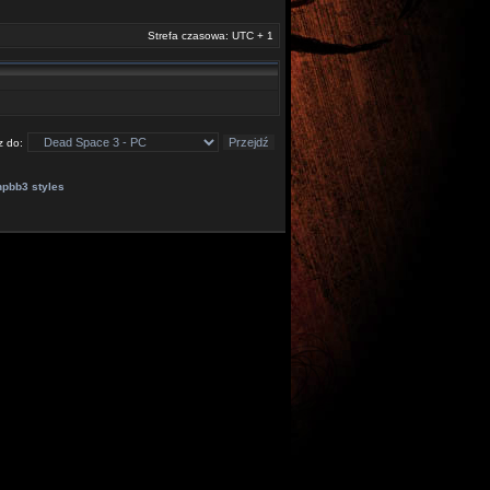
Strefa czasowa: UTC + 1
z do:
hpbb3 styles