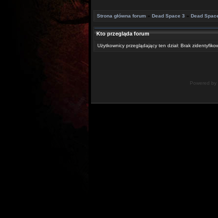
Strona główna forum
»
Dead Space 3
»
Dead Space
Kto przegląda forum
Użytkownicy przeglądający ten dział: Brak zidentyfik
Powered by