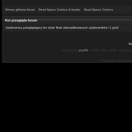
Strona główna forum
»
Dead Space Comics & books
»
Dead Space Comics
Kto przegląda forum
Użytkownicy przeglądający ten dział: Brak zidentyfikowanych użytkowników i 1 gość
St
Powered by
phpBB
© 2000, 2002, 2005, 2007 ph
Przyjazne użytkownik