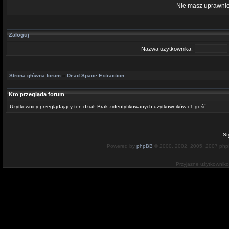
Nie masz uprawnie
Zaloguj
Nazwa użytkownika:
Strona główna forum
»
Dead Space Extraction
Kto przegląda forum
Użytkownicy przeglądający ten dział: Brak zidentyfikowanych użytkowników i 1 gość
St
Powered by
phpBB
© 2000, 2002, 2005, 2007 ph
Przyjazne użytkownik