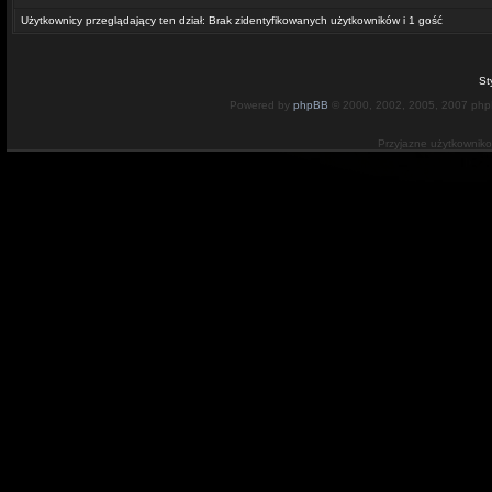
Użytkownicy przeglądający ten dział: Brak zidentyfikowanych użytkowników i 1 gość
St
Powered by
phpBB
© 2000, 2002, 2005, 2007 ph
Przyjazne użytkownik