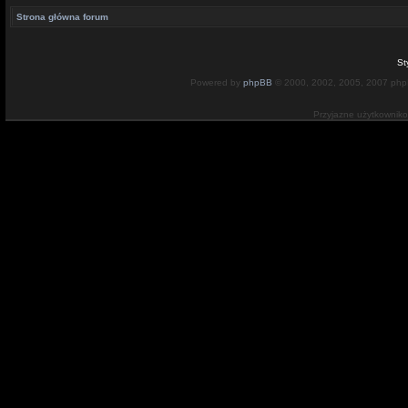
Strona główna forum
St
Powered by
phpBB
© 2000, 2002, 2005, 2007 ph
Przyjazne użytkownik