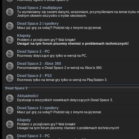
Dead Space 2 multiplayer
Tu wymieniamy się swoimi danymi, wrażeniami, przymyśleniami na temat trybu m
Jednym słowem wszystko o trybie sieciowym.
Dead Space 2 i spoilery
Masz już grę za sobą?! Podziel się z innymi na jej temat.
Kłopoty
Problem z przejściem gry? Wal śmiało!
Uwaga! na tym forum piszemy również o problemach technicznych!
Dead Space 2 - PC
Rozmowy dotyczące gry tylko w wersji na PC.
Dead Space 2 - Xbox 360
Porozmawiajmy o Dead Space 2 w wersji na Xbox'a 360.
Dead Space 2 - PS3
Rozmowy tylko na temat gry tylko w wersji na PlayStation 3.
Dead Space 3
Aktualności
Dyskusje o wszystkich nowinkach dotyczących Dead Space 3.
Dead Space 3 i spoilery
Masz już grę za sobą?! Podziel się z innymi na jej temat.
Kłopoty
Problem z przejściem gry? Wal śmiało!
Uwaga! na tym forum piszemy również o problemach technicznych!
Dead Space 3 - PC