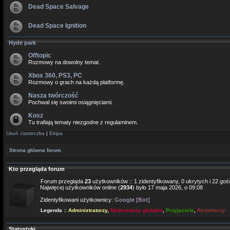
Dead Space Salvage
Dead Space Ignition
Hyde park
Offtopic
Rozmowy na dowolny temat.
Xbox 360, PS3, PC
Rozmowy o grach na każdą platformę.
Nasza twórczość
Pochwal się swoimi osiągnięciami.
Kosz
Tu trafiają tematy niezgodne z regulaminem.
Usuń ciasteczka
|
Ekipa
Strona główna forum
Kto przegląda forum
Forum przegląda
23
użytkowników :: 1 zidentyfikowany, 0 ukrytych i 22 gośc
Najwięcej użytkowników online (
2934
) było 17 maja 2026, o 09:08
Zidentyfikowani użytkownicy:
Google [Bot]
Legenda ::
Administratorzy
,
Moderatorzy globalni
,
Przyjaciele
,
Redaktorzy
Statystyki