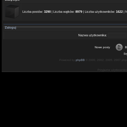
Liczba postów:
3290
| Liczba wątków:
8979
| Liczba użytkowników:
1622
| 
Zaloguj
Nazwa użytkownika:
Nowe posty
B
St
Powered by
phpBB
© 2000, 2002, 2005, 2007 ph
Przyjazne użytkownik