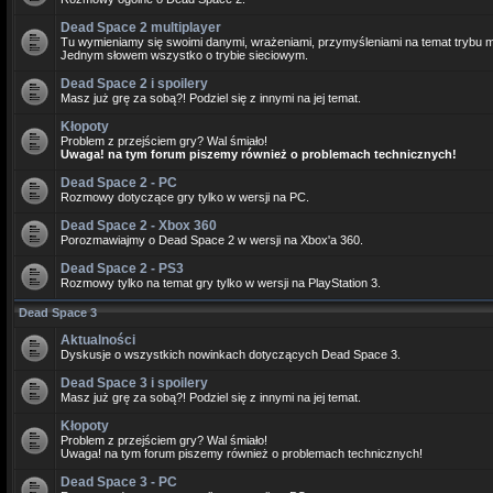
Dead Space 2 multiplayer
Tu wymieniamy się swoimi danymi, wrażeniami, przymyśleniami na temat trybu m
Jednym słowem wszystko o trybie sieciowym.
Dead Space 2 i spoilery
Masz już grę za sobą?! Podziel się z innymi na jej temat.
Kłopoty
Problem z przejściem gry? Wal śmiało!
Uwaga! na tym forum piszemy również o problemach technicznych!
Dead Space 2 - PC
Rozmowy dotyczące gry tylko w wersji na PC.
Dead Space 2 - Xbox 360
Porozmawiajmy o Dead Space 2 w wersji na Xbox'a 360.
Dead Space 2 - PS3
Rozmowy tylko na temat gry tylko w wersji na PlayStation 3.
Dead Space 3
Aktualności
Dyskusje o wszystkich nowinkach dotyczących Dead Space 3.
Dead Space 3 i spoilery
Masz już grę za sobą?! Podziel się z innymi na jej temat.
Kłopoty
Problem z przejściem gry? Wal śmiało!
Uwaga! na tym forum piszemy również o problemach technicznych!
Dead Space 3 - PC