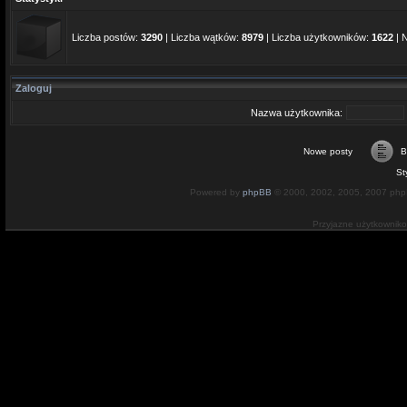
Liczba postów:
3290
| Liczba wątków:
8979
| Liczba użytkowników:
1622
| 
Zaloguj
Nazwa użytkownika:
Nowe posty
B
St
Powered by
phpBB
© 2000, 2002, 2005, 2007 ph
Przyjazne użytkownik