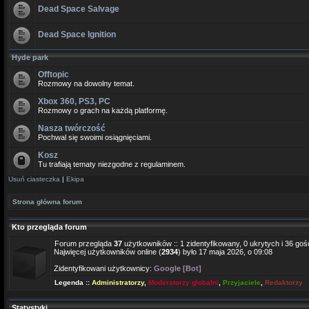
Dead Space Salvage
Dead Space Ignition
Hyde park
Offtopic
Rozmowy na dowolny temat.
Xbox 360, PS3, PC
Rozmowy o grach na każdą platformę.
Nasza twórczość
Pochwal się swoimi osiągnięciami.
Kosz
Tu trafiają tematy niezgodne z regulaminem.
Usuń ciasteczka
|
Ekipa
Strona główna forum
Kto przegląda forum
Forum przegląda
37
użytkowników :: 1 zidentyfikowany, 0 ukrytych i 36 gośc
Najwięcej użytkowników online (
2934
) było 17 maja 2026, o 09:08
Zidentyfikowani użytkownicy:
Google [Bot]
Legenda ::
Administratorzy
,
Moderatorzy globalni
,
Przyjaciele
,
Redaktorzy
Statystyki