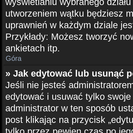
wyświetlaniu wybranego działu
utworzeniem wątku będziesz mu
uprawnień w każdym dziale jest
Przykłady: Możesz tworzyć no
ankietach itp.
Góra
» Jak edytować lub usunąć p
Jeśli nie jesteś administrator
edytować i usuwać tylko swoje p
administrator w ten sposób us
post klikając na przycisk „edy
tylko przez pewien czas po jego