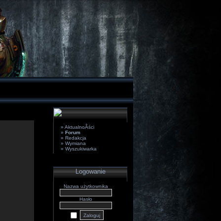
» AktualnoÂści
»
Forum
» Redakcja
» Wymiana
» Wyszukiwarka
Logowanie
Nazwa użytkownika
Hasło