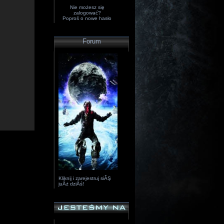
Nie możesz się
zalogować?
Poproś o
nowe hasło
Forum
Kliknij i zarejestruj siĂŞ
juÂż dziÂś!