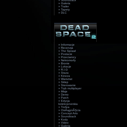
» Soundtrack
» Galeria
» Trailer
» Tapety
» DLC
» Informacje
» Recenzja
» The Sprawl
» Postacie
» Przeciwnicy
» Nekromorfy
» Bronie
» Lokacje
» R.I.G
» Staza
» Kineza
» Warsztat
» Sklep
» Sterowanie
» Tryb multiplayer
» Misje
» Demo
» Patch
» Edycja
kolekcjonerska
» Trofea
» OsiÂągniĂŞcia
» Concept Arts
» Soundtrack
» Kody
» Video
» Galeria