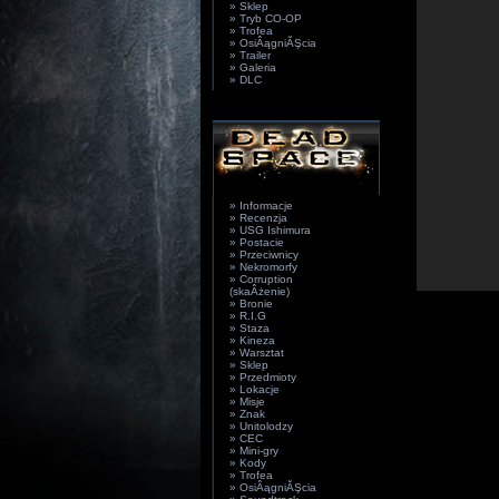
» Sklep
» Tryb CO-OP
» Trofea
» OsiÂągniĂŞcia
» Trailer
» Galeria
» DLC
» Informacje
» Recenzja
» USG Ishimura
» Postacie
» Przeciwnicy
» Nekromorfy
» Corruption
(skaÂżenie)
» Bronie
» R.I.G
» Staza
» Kineza
» Warsztat
» Sklep
» Przedmioty
» Lokacje
» Misje
» Znak
» Unitolodzy
» CEC
» Mini-gry
» Kody
» Trofea
» OsiÂągniĂŞcia