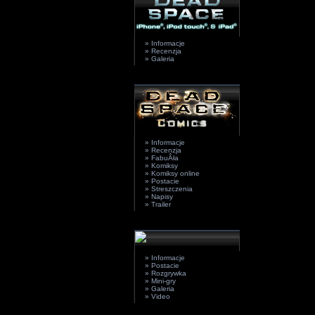
» Informacje
» Recenzja
» Galeria
» Informacje
» Recenzja
» FabuÂła
» Komiksy
» Komiksy online
» Postacie
» Streszczenia
» Napisy
» Trailer
» Informacje
» Postacie
» Rozgrywka
» Mini-gry
» Galeria
» Video