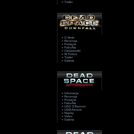
» Trailer
» O filmie
» Recenzja
» Postacie
» FabuÂła
» Ciekawostki
» W Polsce
» Trailer
» Galeria
» Informacje
» Recenzja
» Postacie
» FabuÂła
» USG O'Bannon
» USM Abraxis
» Napisy
» Video
» Galeria