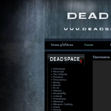
Strona gÂłĂłwna
Forum
Sterowanie
» Informacje
» Recenzja
» Tau Volantis
» Postacie
» Przeciwnicy
» Bossy
» Bronie
» R.I.G
» Historia
» RozdziaÂły
» Lokacje
» Przedmioty
» Warsztat
» Weapon Crafting
» Staza
» Kineza