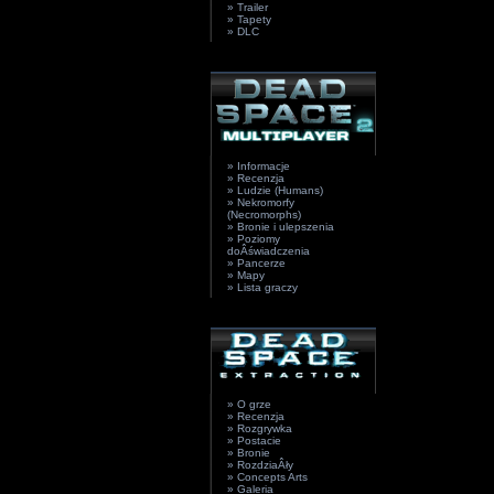
» Trailer
» Tapety
» DLC
» Informacje
» Recenzja
» Ludzie (Humans)
» Nekromorfy
(Necromorphs)
» Bronie i ulepszenia
» Poziomy
doÂświadczenia
» Pancerze
» Mapy
» Lista graczy
» O grze
» Recenzja
» Rozgrywka
» Postacie
» Bronie
» RozdziaÂły
» Concepts Arts
» Galeria