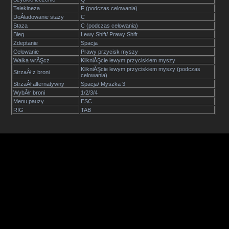
Telekineza
F (podczas celowania)
DoÂładowanie stazy
C
Staza
C (podczas celowania)
Bieg
Lewy Shift/ Prawy Shift
Zdeptanie
Spacja
Celowanie
Prawy przycisk myszy
Walka wrĂŞcz
KlikniĂŞcie lewym przyciskiem myszy
KlikniĂŞcie lewym przyciskiem myszy (podczas
StrzaÂł z broni
celowania)
StrzaÂł alternatywny
Spacja/ Myszka 3
WybĂłr broni
1/2/3/4
Menu pauzy
ESC
RIG
TAB